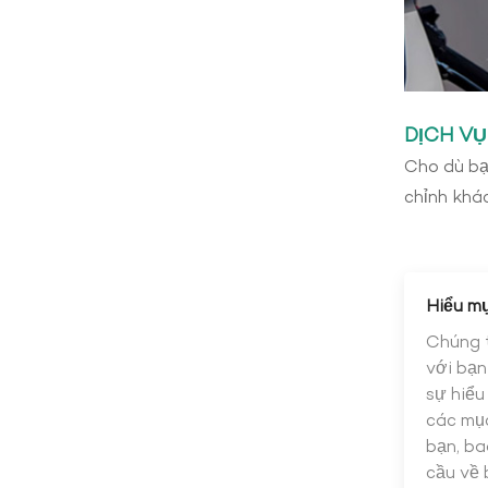
DỊCH VỤ
Cho dù bạ
chỉnh khá
Hiểu mụ
Chúng t
với bạn
sự hiểu
các mục
bạn, ba
cầu về 