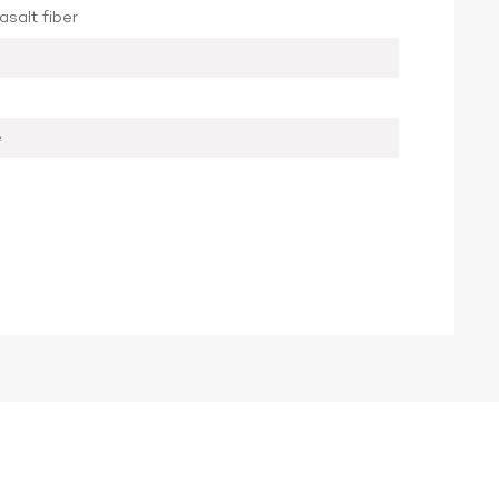
asalt fiber
e