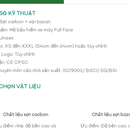
SỐ KỸ THUẬT
 Sợi carbon + sợi bazan
hẩm: Mũ bảo hiểm xe máy Full Face
 Unisex
c: XS đến XXXL (54cm đến 64cm) hoặc tùy chỉnh
 Logo: Tùy chỉnh
ận: CE CPSC
chuyên môn của nhà sản xuất: ISO9001/ BSCI/ SG/BSI
CHỌN VẬT LIỆU
Chất liệu sợi cacbon
Chất liệu sợi baz
 điểm: nhẹ, độ bền cao và
Ưu điểm: Độ bền cao, 