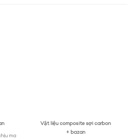
an
Vật liệu composite sợi carbon
+ bazan
chịu ma