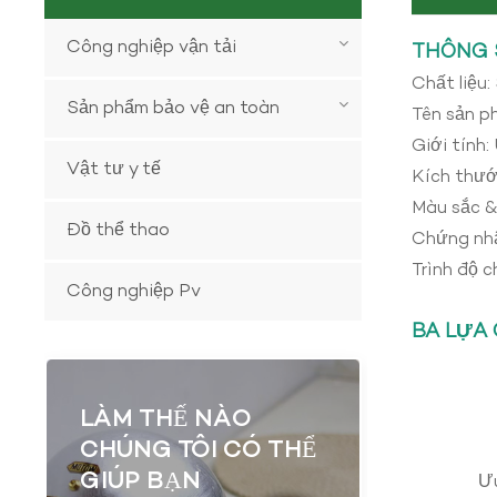
Công nghiệp vận tải
THÔNG 
Chất liệu:
Sản phẩm bảo vệ an toàn
Tên sản p
Giới tính:
Vật tư y tế
Kích thướ
Màu sắc &
Đồ thể thao
Chứng nh
Trình độ 
Công nghiệp Pv
BA LỰA 
LÀM THẾ NÀO
CHÚNG TÔI CÓ THỂ
GIÚP BẠN
Ưu