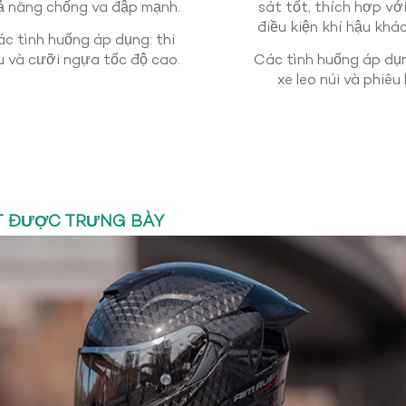
ả năng chống va đập mạnh.
sát tốt, thích hợp vớ
điều kiện khí hậu khá
c tình huống áp dụng: thi
u và cưỡi ngựa tốc độ cao.
Các tình huống áp dụ
xe leo núi và phiêu 
T ĐƯỢC TRƯNG BÀY