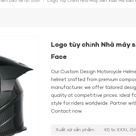
hẩm bảo vệ an toàn
/
Logo Tùy Chỉnh Nhà Máy Sản Xuất Mũ Bảo 
Logo tùy chỉnh Nhà máy sả
Face
Our Custom Design Motorcycle Helmet
helmet crafted from premium composit
manufacturer, we offer tailored desi
quality at competitive prices. Ideal 
style for riders worldwide. Partner wit
Contact now.
Xuất xứ sản phẩm :
XS to XXXL (5