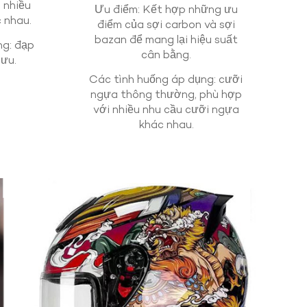
i nhiều
Ưu điểm: Kết hợp những ưu
c nhau.
điểm của sợi carbon và sợi
bazan để mang lại hiệu suất
ng: đạp
cân bằng.
lưu.
Các tình huống áp dụng: cưỡi
ngựa thông thường, phù hợp
với nhiều nhu cầu cưỡi ngựa
khác nhau.