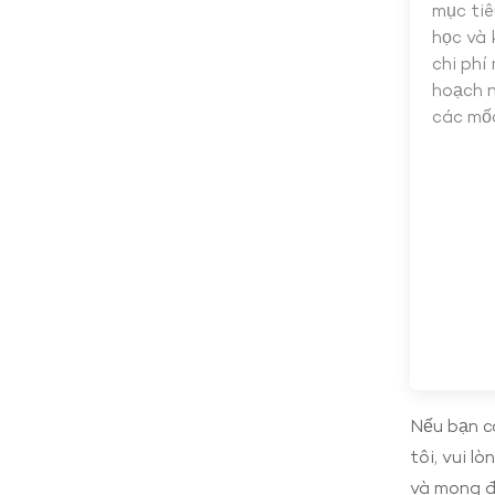
mục tiê
học và 
chi phí
hoạch 
các mốc
Nếu bạn có
tôi, vui 
và mong đ