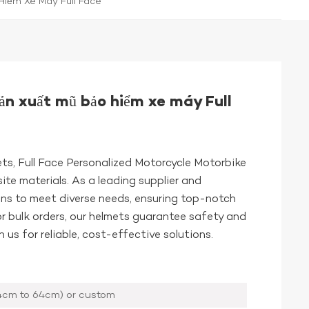
Hiểm Xe Máy Full Face
n xuất mũ bảo hiểm xe máy Full
s, Full Face Personalized Motorcycle Motorbike
e materials. As a leading supplier and
gns to meet diverse needs, ensuring top-notch
for bulk orders, our helmets guarantee safety and
h us for reliable, cost-effective solutions.
4cm to 64cm) or custom