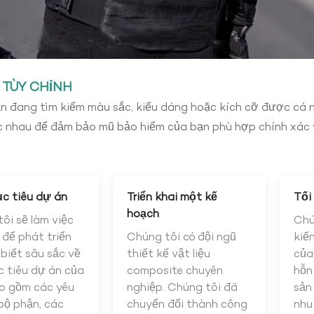
 TÙY CHỈNH
n đang tìm kiếm màu sắc, kiểu dáng hoặc kích cỡ được cá n
c nhau để đảm bảo mũ bảo hiểm của bạn phù hợp chính xác v
c tiêu dự án
Triển khai một kế
Tối
hoạch
ôi sẽ làm việc
Chú
 để phát triển
Chúng tôi có đội ngũ
kiế
 biết sâu sắc về
thiết kế vật liệu
của
 tiêu dự án của
composite chuyên
hỗn
o gồm các yêu
nghiệp. Chúng tôi đã
sản
bộ phận, các
chuyển đổi thành công
nhu