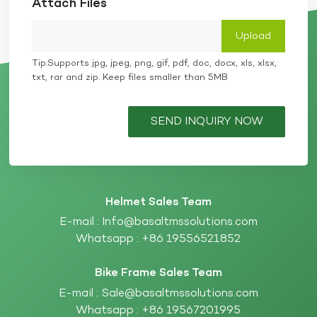
Attach Files
Tip:Supports jpg, jpeg, png, gif, pdf, doc, docx, xls, xlsx,
txt, rar and zip. Keep files smaller than 5MB
SEND INQUIRY NOW
Helmet Sales Team
E-mail :
Info@basaltmssolutions.com
Whatsapp :
+86 19556521852
Bike Frame Sales Team
E-mail :
Sale@basaltmssolutions.com
Whatsapp :
+86 19567201995