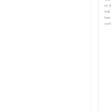
Tro
trì 
thể
hơn
car