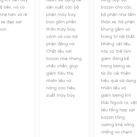
ng khi vẫn duy
được sử dụng để
tổng hợp sợi
độ bền, nó có
sản xuất các bộ
bazan cho các
 nhẹ hơn và rẻ
phận máy bay,
bộ phận như tấm
 xe đạp sợi
bao gồm phần
thân xe, bộ phận
bon.
thân máy bay,
khung gầm và
cánh và các bộ
trang trí nội thất.
phận động cơ.
Những vật liệu
Chất liệu sợi
này có thể làm
bazan nhẹ nhưng
giảm đáng kể
chắc chắn, giúp
trọng lượng xe,
giảm tiêu thụ
từ đó cải thiện
nhiên liệu và
hiệu quả sử dụng
nâng cao hiệu
nhiên liệu và
suất máy bay.
giảm lượng khí
thải. Ngoài ra, vật
liệu tổng hợp sợi
bazan tăng
cường khả năng
chống va chạm