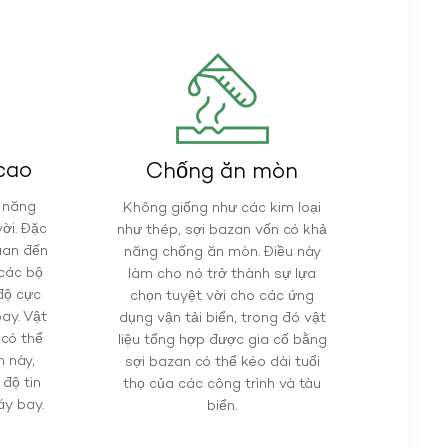
 cao
Chống ăn mòn
ả năng
Không giống như các kim loại
vời. Đặc
như thép, sợi bazan vốn có khả
uan đến
năng chống ăn mòn. Điều này
các bộ
làm cho nó trở thành sự lựa
 độ cực
chọn tuyệt vời cho các ứng
ay. Vật
dụng vận tải biển, trong đó vật
 có thể
liệu tổng hợp được gia cố bằng
n này,
sợi bazan có thể kéo dài tuổi
độ tin
thọ của các công trình và tàu
y bay.
biển.