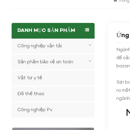
Trang
DANH MỤC SẢN PHẨM
Ứng 
Công nghiệp vận tải
Ngành 
để cải
Sản phẩm bảo vệ an toàn
bazan
Vật tư y tế
Sợi ba
ra một
Đồ thể thao
ngành 
Công nghiệp Pv