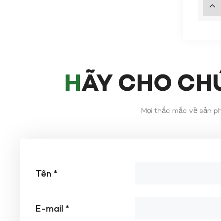
TÌM HIỂU THÊM
HÃY CHO CH
Mọi thắc mắc về sản phẩ
Tên *
E-mail *