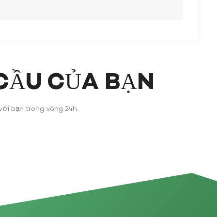
TÌM HIỂU THÊM
 CẦU CỦA BẠN
 với bạn trong vòng 24h.