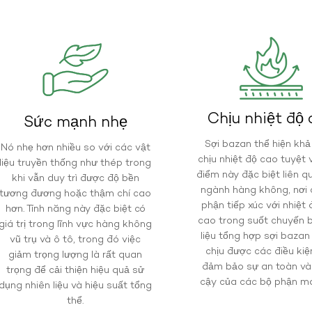
Chịu nhiệt độ
Sức mạnh nhẹ
Sợi bazan thể hiện kh
Nó nhẹ hơn nhiều so với các vật
chịu nhiệt độ cao tuyệt 
liệu truyền thống như thép trong
điểm này đặc biệt liên q
khi vẫn duy trì được độ bền
ngành hàng không, nơi 
tương đương hoặc thậm chí cao
phận tiếp xúc với nhiệt
hơn. Tính năng này đặc biệt có
cao trong suốt chuyến b
giá trị trong lĩnh vực hàng không
liệu tổng hợp sợi bazan
vũ trụ và ô tô, trong đó việc
chịu được các điều kiệ
giảm trọng lượng là rất quan
đảm bảo sự an toàn và 
trọng để cải thiện hiệu quả sử
cậy của các bộ phận má
dụng nhiên liệu và hiệu suất tổng
thể.