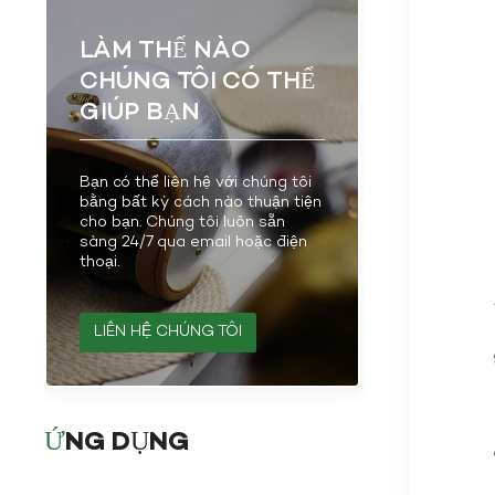
LÀM THẾ NÀO
CHÚNG TÔI CÓ THỂ
GIÚP BẠN
Bạn có thể liên hệ với chúng tôi
bằng bất kỳ cách nào thuận tiện
cho bạn. Chúng tôi luôn sẵn
sàng 24/7 qua email hoặc điện
thoại.
LIÊN HỆ CHÚNG TÔI
ỨNG DỤNG