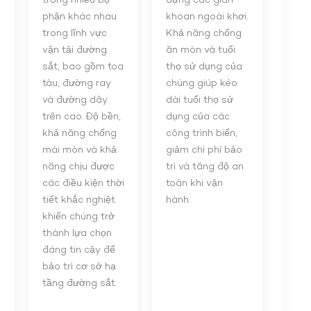
trong nhiều bộ
dựng các giàn
phận khác nhau
khoan ngoài khơi.
trong lĩnh vực
Khả năng chống
vận tải đường
ăn mòn và tuổi
sắt, bao gồm toa
thọ sử dụng của
tàu, đường ray
chúng giúp kéo
và đường dây
dài tuổi thọ sử
trên cao. Độ bền,
dụng của các
khả năng chống
công trình biển,
mài mòn và khả
giảm chi phí bảo
năng chịu được
trì và tăng độ an
các điều kiện thời
toàn khi vận
tiết khắc nghiệt
hành.
khiến chúng trở
thành lựa chọn
đáng tin cậy để
bảo trì cơ sở hạ
tầng đường sắt.