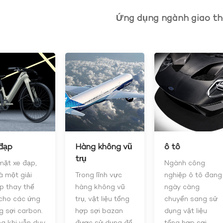
Ứng dụng ngành giao th
đạp
Hàng không vũ
ô tô
trụ
mặt xe đạp,
Ngành công
à một giải
Trong lĩnh vực
nghiệp ô tô đang
p thay thế
hàng không vũ
ngày càng
 cho các ứng
trụ, vật liệu tổng
chuyển sang sử
g sợi carbon.
hợp sợi bazan
dụng vật liệu