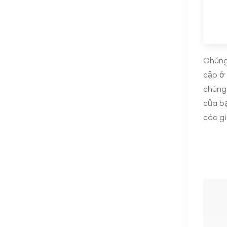
Chúng
cập ở 
chúng 
của b
các gi