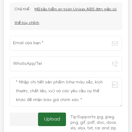
Chủ thể :
Mũ bảo hiểm an toàn Unisex ABS đơn giản có
thể tùy chỉnh
Tip:Supports jpg, jpeg,
png, gif, pdf, doc, docx,
xls, xlsx, txt, rar and zip.