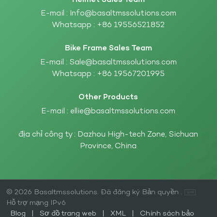
E-mail :
Info@basaltmssolutions.com
Whatsapp :
+86 19556521852
Bike Frame Sales Team
E-mail :
Sale@basaltmssolutions.com
Whatsapp :
+86 19567201995
Other Products
E-mail :
ellie@basaltmssolutions.com
địa chỉ công ty : Dazhou High-tech Zone, Sichuan
Province, China
© 2026 Basaltmssolutions. Đã đăng ký Bản quyền .
Hỗ trợ mạng IPv6
Blog
|
Sơ đồ trang web
|
XML
|
Chính sách bảo