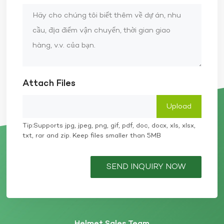
Attach Files
Tip:Supports jpg, jpeg, png, gif, pdf, doc, docx, xls, xlsx,
txt, rar and zip. Keep files smaller than 5MB
SEND INQUIRY NOW
Helmet Sales Team