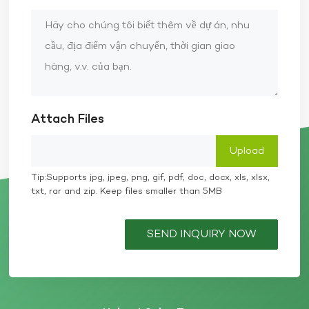
Attach Files
Tip:Supports jpg, jpeg, png, gif, pdf, doc, docx, xls, xlsx,
txt, rar and zip. Keep files smaller than 5MB
SEND INQUIRY NOW