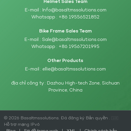
Helmet Sales Team
E-mail :
Info@basaltmssolutions.com
Whatsapp :
+86 19556521852
Bike Frame Sales Team
E-mail :
Sale@basaltmssolutions.com
Whatsapp :
+86 19567201995
Other Products
E-mail :
ellie@basaltmssolutions.com
địa chỉ công ty : Dazhou High-tech Zone, Sichuan
Province, China
© 2026 Basaltmssolutions. Đã đăng ký Bản quyền .
Hỗ trợ mạng IPv6
Blog
|
Sơ đồ trang web
|
XML
|
Chính sách bảo