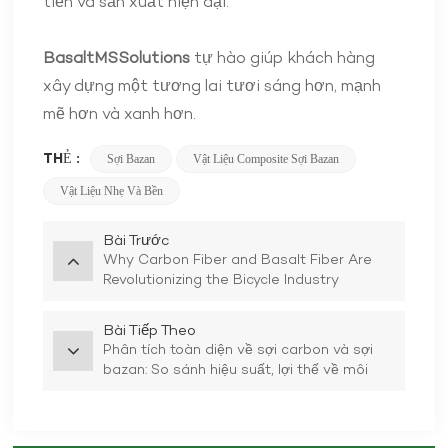
tiến và sản xuất hiện đại.
BasaltMSSolutions
tự hào giúp khách hàng
xây dựng một tương lai tươi sáng hơn, mạnh
mẽ hơn và xanh hơn.
THẺ :
Sợi Bazan
Vật Liệu Composite Sợi Bazan
Vật Liệu Nhẹ Và Bền
Bài Trước
Why Carbon Fiber and Basalt Fiber Are
Revolutionizing the Bicycle Industry
Bài Tiếp Theo
Phân tích toàn diện về sợi carbon và sợi
bazan: So sánh hiệu suất, lợi thế về môi
trường và xu hướng của ngành