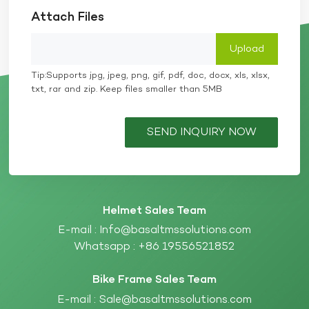
Attach Files
Tip:Supports jpg, jpeg, png, gif, pdf, doc, docx, xls, xlsx,
txt, rar and zip. Keep files smaller than 5MB
SEND INQUIRY NOW
Helmet Sales Team
E-mail :
Info@basaltmssolutions.com
Whatsapp :
+86 19556521852
Bike Frame Sales Team
E-mail :
Sale@basaltmssolutions.com