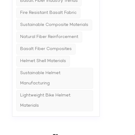
Basalt Fiber Industry Trends
Fire Resistant Basalt Fabric
Sustainable Composite Materials
Natural Fiber Reinforcement
Basalt Fiber Composites
Helmet Shell Materials
Sustainable Helmet
Manufacturing
Lightweight Bike Helmet
Materials