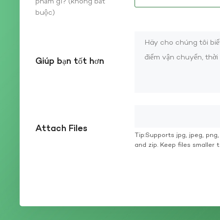
phẩm gì? (không bắt
buộc)
Giúp bạn tốt hơn
Attach Files
Tip:Supports jpg, jpeg, png, g
and zip. Keep files smaller