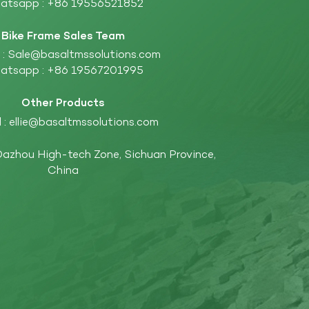
atsapp :
+86 19556521852
Bike Frame Sales Team
 :
Sale@basaltmssolutions.com
atsapp :
+86 19567201995
Other Products
 :
ellie@basaltmssolutions.com
: Dazhou High-tech Zone, Sichuan Province,
China