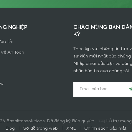
G NGHIỆP
CHÀO MỪNG BẠN ĐĂ
KÝ
ận Tải
Theo kịp với những tin tức 
 Vệ An Toàn
sự kiện mới nhất của chúng t
Nhập email của bạn và đăng
nhận bản tin của chúng tôi.
Pv
26 Basaltmssolutions. Đã đăng ký Bản quyền .
Hỗ trợ mạng
Blog
|
Sơ đồ trang web
|
XML
|
Chính sách bảo mật