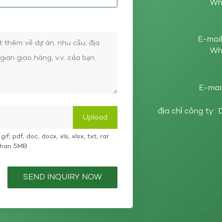
Wh
E-mail
Wh
E-mail
địa chỉ công ty 
if, pdf, doc, docx, xls, xlsx, txt, rar
 than 5MB
SEND INQUIRY NOW