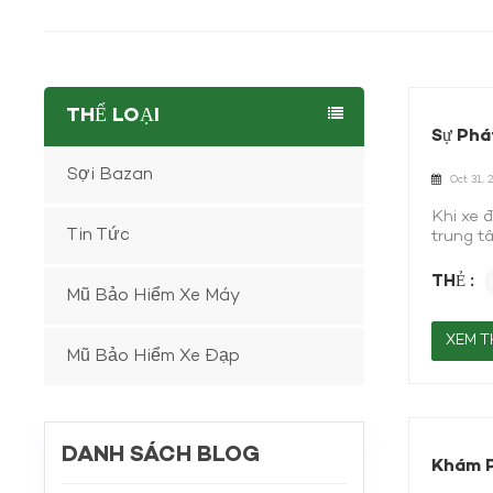
THỂ LOẠI
Sự Phá
Sợi Bazan
Oct 31, 
Khi xe đ
Tin Tức
trung t
lượng, s
cân bằn
THẺ :
Mũ Bảo Hiểm Xe Máy
ngành sả
nhược đ
và hiệu
XEM T
Mũ Bảo Hiểm Xe Đạp
bước tiế
khung n
giảm ru
trỗi dậ
carbon 
DANH SÁCH BLOG
thể với
Khám P
đạp điện