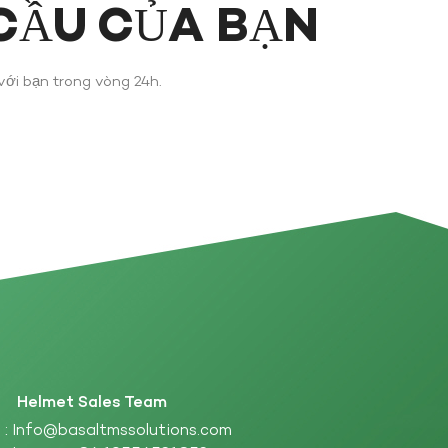
 CẦU CỦA BẠN
 với bạn trong vòng 24h.
Helmet Sales Team
 :
Info@basaltmssolutions.com