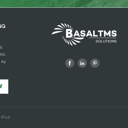
NG
và
ôi.
 ký
 IPv6