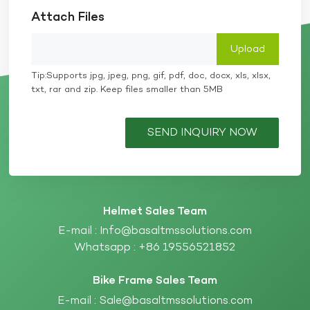
Attach Files
Tip:Supports jpg, jpeg, png, gif, pdf, doc, docx, xls, xlsx,
txt, rar and zip. Keep files smaller than 5MB
SEND INQUIRY NOW
Helmet Sales Team
E-mail :
Info@basaltmssolutions.com
Whatsapp :
+86 19556521852
Bike Frame Sales Team
E-mail :
Sale@basaltmssolutions.com